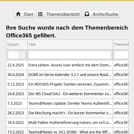
Start
Themenübersicht
Archiv/Suche
Ihre Suche wurde nach dem Themenbereich
Office365 gefiltert.
Datum
Titel
Themenber
22.4.2025
Entra (ehem. Azure) User einfach mit dem Domino Directory synchronisieren? So einfach geht’s!
office365
30.4.2024
DOMI im Verse-Kalender 3.2.1 und unsere Roadmap in Sachen Teams@Notes und MS O365-Integrationen
office365
5.12.2023
Ein NDO365-Projekt: Stärken vereinen, Zusammenarbeit perfektionieren - Mails & Dokumente projektbezogen verwalten und im MS O365 mit Kollegen zeitgleich bearbeiten
office365
24.8.2023
Der MS Cloud GAU - Ein weiterer Kommentar zum Thema „Microsoft Cloud und Datenschutz“
office365
7.3.2023
Teams@Notes Update: Direkte Teams-Authentifizierung über den HCL Notes-Kalender ohne extra Meeting
office365
28.2.2023
Die Mischung macht's - Ein kurzer Kommentar zum Thema „Microsoft Cloud und Datenschutz“
office365
16.9.2022
Multi-Faktor-Authentifizierung nutzen, um sich über den HCL Notes Kalender in MS Teams anzumelden
office365
15.2.2022
Teams@Notes vs. HCL DOMI - What are the differences and strengths of the two solutions?
office365