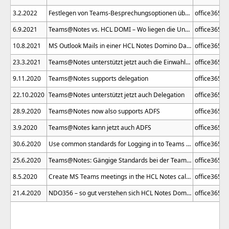
3.2.2022
Festlegen von Teams-Besprechungsoptionen über den HCL Notes Kalender mit Teams@Notes
office365
6.9.2021
Teams@Notes vs. HCL DOMI – Wo liegen die Unterschiede und Stärken der beiden Lösungen?
office365
10.8.2021
MS Outlook Mails in einer HCL Notes Domino Datenbank ablegen – Notes Domino & Office 365 Integration à la ITWU
office365
23.3.2021
Teams@Notes unterstützt jetzt auch die Einwahl per Audiokonferenz / Teams@Notes now also supports dial-in via audio conference
office365
9.11.2020
Teams@Notes supports delegation
office365
22.10.2020
Teams@Notes unterstützt jetzt auch Delegation
office365
28.9.2020
Teams@Notes now also supports ADFS
office365
3.9.2020
Teams@Notes kann jetzt auch ADFS
office365
30.6.2020
Use common standards for Logging in to Teams from within the Notes Client - Notes Domino & Office 365 integration à la ITWU
office365
25.6.2020
Teams@Notes: Gängige Standards bei der Teams-Anmeldung aus Notes heraus nutzen - Notes Domino & Office 365 Integration à la ITWU
office365
8.5.2020
Create MS Teams meetings in the HCL Notes calendar - Notes Domino & Office 365 integration à la ITWU
office365
21.4.2020
NDO356 – so gut verstehen sich HCL Notes Domino und Microsoft Office 365!
office365