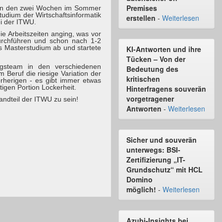
Premises
e. In den zwei Wochen im Sommer
Studium der Wirtschaftsinformatik
erstellen
-
Weiterlesen
ei der ITWU.
ie Arbeitszeiten anging, was vor
durchführen und schon nach 1-2
 Masterstudium ab und startete
KI-Antworten und ihre
Tücken – Von der
ngsteam in den verschiedenen
Bedeutung des
Beruf die riesige Variation der
kritischen
orherigen - es gibt immer etwas
tigen Portion Lockerheit.
Hinterfragens souverän
vorgetragener
andteil der ITWU zu sein!
Antworten
-
Weiterlesen
Sicher und souverän
unterwegs: BSI-
Zertifizierung „IT-
Grundschutz“ mit HCL
Domino
möglich!
-
Weiterlesen
Azubi-Insights bei