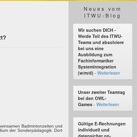
Neues vom
ITWU-Blog
Wir suchen DICH -
Werde Teil des ITWU-
zt?
Teams und absolviere
bei uns eine
Ausbildung zum
Fachinformatiker
Systemintegration
(w/m/d)
-
Weiterlesen
Unser zweiter Teamtag
bei den OWL-
Games
-
Weiterlesen
Gültige E-Rechnungen
emeinsamen Badmintonzeiten und
individuell und
udium der Sonderpädagogik. Dort
datensicher on-