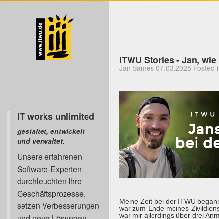
ITWU Stories - Jan, wie
Jan Sames 07.03.2025 Posted i
IT works unlimited
gestaltet, entwickelt
und verwaltet.
Unsere erfahrenen
Software-Experten
durchleuchten Ihre
Geschäftsprozesse,
Meine Zeit bei der ITWU began
setzen Verbesserungen
war zum Ende meines Zivildiens
war mir allerdings über drei An
und neue Lösungen