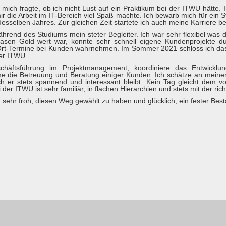
mich fragte, ob ich nicht Lust auf ein Praktikum bei der ITWU hätt
ir die Arbeit im IT-Bereich viel Spaß machte. Ich bewarb mich für ein 
desselben Jahres. Zur gleichen Zeit startete ich auch meine Karriere b
rend des Studiums mein steter Begleiter. Ich war sehr flexibel was d
hasen Gold wert war, konnte sehr schnell eigene Kundenprojekte 
 Ort-Termine bei Kunden wahrnehmen. Im Sommer 2021 schloss ich das
der ITWU.
schäftsführung im Projektmanagement, koordiniere das Entwicklu
die Betreuung und Beratung einiger Kunden. Ich schätze an meinem 
 er stets spannend und interessant bleibt. Kein Tag gleicht dem v
r ITWU ist sehr familiär, in flachen Hierarchien und stets mit der rich
 sehr froh, diesen Weg gewählt zu haben und glücklich, ein fester Best