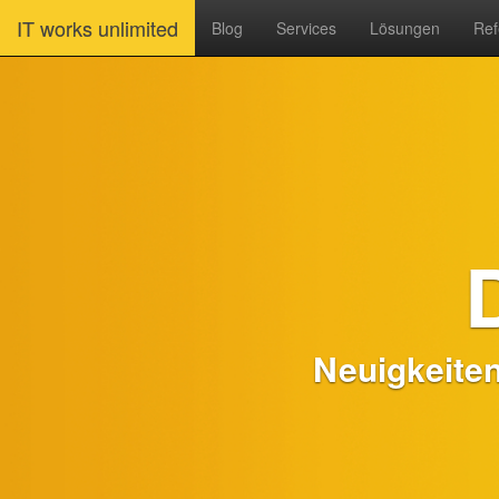
IT works unlimited
Blog
Services
Lösungen
Ref
Neuigkeite