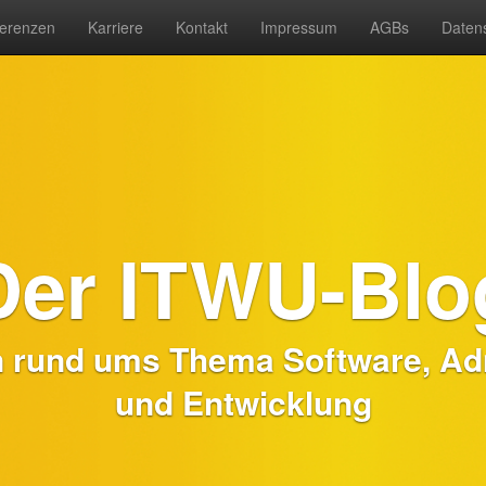
erenzen
Karriere
Kontakt
Impressum
AGBs
Daten
Der ITWU-Blo
n rund ums Thema Software, Adm
und Entwicklung