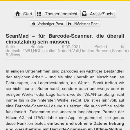
Start
Themenübersicht
Archiv/Suche
Vorheriger Post
Nächster Post
ScanMad – für Barcode-Scanner, die überall
einsatzfähig sein müssen.
Katrin Benteler 19.07.2021 Posted in
deutsch,ITWU,HCL,solution,Nomad,Volt,Domino,Barcode,Scanner,of
5 Views
In einigen Unternehmen sind Barcodes ein wichtiger Bestandteil
der täglichen Arbeit – und sie sind überall: an Maschinen, an
Fahrzeugen, an Lagerbeständen, an Waren. Somit treffen wir
sie nicht nur im Supermarkt, sondern auch unterwegs oder in
riesigen Werks- oder Lagerhallen, wo der WLAN-Empfang nicht
immer bis in die hintersten Winkel reicht. Da ist es sinnvoll, auf
eine Barcode-Scanner-Lösung zu setzen, die auch offline solide
funktioniert. Zusammen mit unserem langjährigen Partner der
Hitcon AG hat ITWU daher eine App programmiert, die genau
diese Funktion bietet:
einfache und schnelle Datenerhebung
und -verarbeitung mit Barcode-Scannern im Offline-Modus.