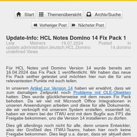
Start
Themenübersicht
Archiv/Suche
Vorheriger Post
Nächster Post
Update-Info: HCL Notes Domino 14 Fix Pack 1
Lela Meiners 19.07.2024 Posted in
update,administration,deutsch,HCL,Domino 14,domino
undefined Views
Für HCL Notes und Domino Version 14 wurde bereits am
16.04.2024 das Fix Pack 1 veröffentlicht. Wir haben das neue
Fix Pack seither getestet und möchten hier nun die für uns
relevantesten Punkte mit euch teilen.
In unserem
Artikel zur Version 14
haben wir erwähnt, dass wir
zum damaligen Zeitpunkt noch
Probleme mit OLE-Objekten
hatten. Dies wurde glücklicherweise mit dem neuen Fix Pack
behoben. Da wir viel mit Microsoft Office Integrationen in
unseren Anwendungen arbeiten und diese für alle Dokumente,
die wir verknüpft mit unserem System erstellen, essentiell ist,
haben wir intern bei der ITWU erst mit dem Bugfix aus FP1 die
Freigabe bekommen, uns die Version 14 installieren zu dürfen.
Dies gilt allerdings noch nicht für alle, denn unsere Entwickler,
also der Großteil des ITWU-Teams, haben hier noch keine
Freigabe bekommen. Dies liegt u.a. daran, dass wir aktuell dem