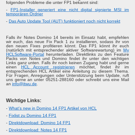
folgenden Probleme die unter FP1 bekannt sind:
-
FP1-Installer generiert eine nicht digital signierte MSI im
temporären Ordner
-
Das Auto Update Tool (AUT) funktioniert noch nicht korrekt
Falls ihr Notes Domino 14 bereits im Einsatz habt, empfehlen
wir euch, das neue Fix Pack 1 zu installieren, sodass ihr von
den neuen Fixes profitieren könnt. Das FP1 könnt ihr euch
(natürlich mit entsprechender aktiver Softwarewartung) im
My
HCLSoftware-Portal
herunterladen. Direktlinks zu den Feature
Packs von Notes und Domino findet ihr unter den wichtigen
Links ganz unten. Falls ihr noch keinen Zugang habt und gerne
einen
HCL Account registrieren
möchtet, findet ihr im
entsprechenden HCL Artikel eine Anleitung zu diesem Thema.
Für Fragen, Anregungen oder Unterstützung beim Update, ruft
uns gerne an unter 05251-288160 oder schreibt uns eine Mail
an
info@itwu.de
.
Wichtige Links:
-
What’s new in Domino 14 FP1 Artikel von HCL
-
Fixlist zu Domino 14 FP1
-
Direktdownload: Domino 14 FP1
-
Direktdownload: Notes 14 FP1