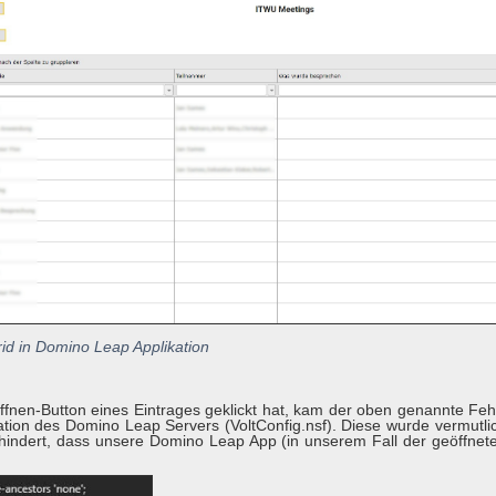
rid in Domino Leap Applikation
fnen-Button eines Eintrages geklickt hat, kam der oben genannte Fehle
ration des Domino Leap Servers (VoltConfig.nsf). Diese wurde vermutl
hindert, dass unsere Domino Leap App (in unserem Fall der geöffnet