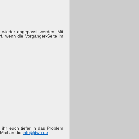
n wieder angepasst werden. Mit
rf, wenn die Vorgänger-Seite im
.
s ihr euch tiefer in das Problem
Mail an die
info@itwu.de
.