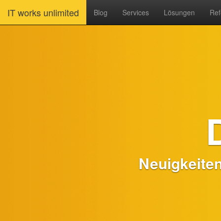
IT works unlimited
Blog
Services
Lösungen
Ref
Neuigkeite