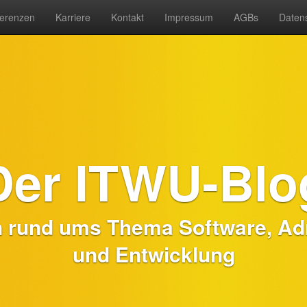
erenzen
Karriere
Kontakt
Impressum
AGBs
Daten
Der ITWU-Blo
n rund ums Thema Software, Adm
und Entwicklung