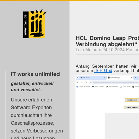
HCL Domino Leap Probl
Verbindung abgelehnt“
Lela Meiners 24.10.2024 Posted 
Anfang September hatten wir
unserem
ISIE-Grid
verknüpft hab
IT works unlimited
gestaltet, entwickelt
und verwaltet.
Unsere erfahrenen
Software-Experten
durchleuchten Ihre
Geschäftsprozesse,
setzen Verbesserungen
und neue Lösungen