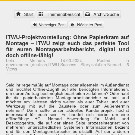
Start
Themenübersicht
Archiv/Suche
Vorheriger Post
Nächster Post
ITWU-Projektvorstellung: Ohne Papierkram auf
Montage – ITWU zeigt euch das perfekte Tool
für euren Montagearbeitsbericht, digital und
doch offline-fähig!
Lela Meiners 14.03.2024 Posted in
development,deutsch,ITWU,Success Story,solution,Nomad, 5
Views
Seid ihr regelmäßig auf Montage oder allgemein im Außendienst
und möchtet Offline-Zugriff auf alle benötigten Informationen,
um euren Auftrag bestmöglich bearbeiten zu können? Oder habt
ihr die papierbasierten Montagearbeitsberichte so satt und
möchtet am liebsten nichts weiter als euer Tablet und euer
Werkzeug mit auf die Baustelle oder zum Außentermin
nehmen? Dann sollte unser aktuelles Kundenprojekt höchst
interessant für euch sein. Es handelt sich hierbei um eine
offlinefähige HCL Nomad Anwendung für Mobil- und
Desktopgeräte, die auf der einen Seite prozessintegriert von
mehreren unterschiedlichen Systemen Informationen bezieht
und für den Montagemitarbeiter bereitstellt. Auf der anderen