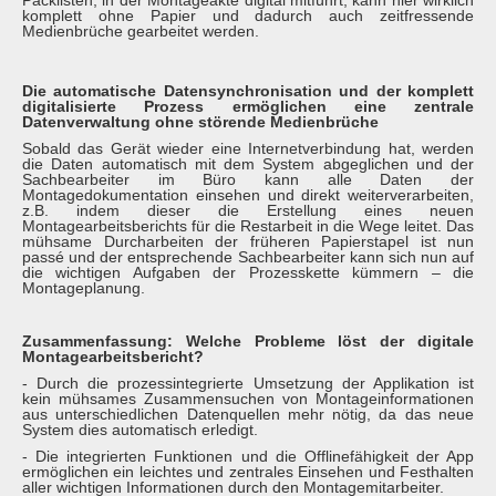
Packlisten, in der Montageakte digital mitführt, kann hier wirklich
komplett ohne Papier und dadurch auch zeitfressende
Medienbrüche gearbeitet werden.
Die automatische Datensynchronisation und der komplett
digitalisierte Prozess ermöglichen eine zentrale
Datenverwaltung ohne störende Medienbrüche
Sobald das Gerät wieder eine Internetverbindung hat, werden
die Daten automatisch mit dem System abgeglichen und der
Sachbearbeiter im Büro kann alle Daten der
Montagedokumentation einsehen und direkt weiterverarbeiten,
z.B. indem dieser die Erstellung eines neuen
Montagearbeitsberichts für die Restarbeit in die Wege leitet. Das
mühsame Durcharbeiten der früheren Papierstapel ist nun
passé und der entsprechende Sachbearbeiter kann sich nun auf
die wichtigen Aufgaben der Prozesskette kümmern – die
Montageplanung.
Zusammenfassung: Welche Probleme löst der digitale
Montagearbeitsbericht?
- Durch die prozessintegrierte Umsetzung der Applikation ist
kein mühsames Zusammensuchen von Montageinformationen
aus unterschiedlichen Datenquellen mehr nötig, da das neue
System dies automatisch erledigt.
- Die integrierten Funktionen und die Offlinefähigkeit der App
ermöglichen ein leichtes und zentrales Einsehen und Festhalten
aller wichtigen Informationen durch den Montagemitarbeiter.