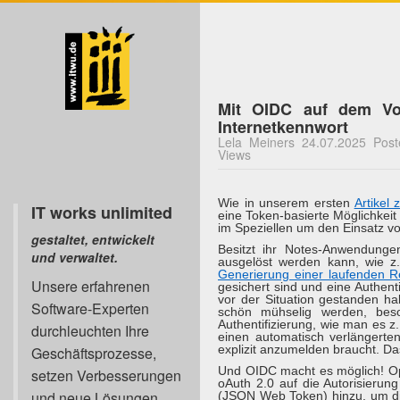
Mit OIDC auf dem Vor
Internetkennwort
Lela Meiners 24.07.2025 Poste
Views
Wie in unserem ersten
Artikel 
IT works unlimited
eine Token-basierte Möglichkei
im Speziellen um den Einsatz v
gestaltet, entwickelt
Besitzt ihr Notes-Anwendungen
und verwaltet.
ausgelöst werden kann, wie z
Generierung einer laufenden
Unsere erfahrenen
gesichert sind und eine Authent
vor der Situation gestanden h
Software-Experten
schön mühselig werden, beso
Authentifizierung, wie man es 
durchleuchten Ihre
einen automatisch verlängerten
explizit anzumelden braucht. Da
Geschäftsprozesse,
Und OIDC macht es möglich! Ope
setzen Verbesserungen
oAuth 2.0 auf die Autorisierun
und neue Lösungen
(JSON Web Token) hinzu, um die