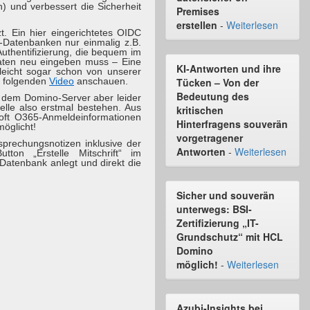
) und verbessert die Sicherheit
Premises
erstellen
-
Weiterlesen
. Ein hier eingerichtetes OIDC
-Datenbanken nur einmalig z.B.
uthentifizierung, die bequem im
daten neu eingeben muss – Eine
KI-Antworten und ihre
lleicht sogar schon von unserer
im folgenden
Video
anschauen.
Tücken – Von der
Bedeutung des
f dem Domino-Server aber leider
elle also erstmal bestehen. Aus
kritischen
oft O365-Anmeldeinformationen
Hinterfragens souverän
öglicht!
vorgetragener
prechungsnotizen inklusive der
Antworten
-
Weiterlesen
on „Erstelle Mitschrift“ im
Datenbank anlegt und direkt die
Sicher und souverän
unterwegs: BSI-
Zertifizierung „IT-
Grundschutz“ mit HCL
Domino
möglich!
-
Weiterlesen
Azubi-Insights bei