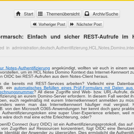
Start
Themenübersicht
Archiv/Suche
Vorheriger Post
Nächster Post
marsch: Einfach und sicher REST-Aufrufe im 
d in administration,deutsch,Authentifizierung,HCL,Notes,Domino,in
zur Notes-Authentifizierung
angekündigt, wollten wir euch in einem we
t vorstellen, um im HCL Notes Domino Kontext das Internet-Kennwort 
on OIDC bei REST-Aufrufen aus dem Notes-Client heraus.
 die bereits mit REST-Services arbeiten? Vielleicht eine Datenban
.B. ein
automatisches Befüllen eines Prüf-Formulars mit Daten a
 Rechnungsnummer
? All diese Zugriffe sind Web- bzw. URL-Aufrufe, die
ifizierung an eurem Domino-Server erfordern. In diesem Fall werdet i
aben, euch regelmäßig mit eurem Internetkennwort anmelden zu mü
nders wenn man das Internetkennwort häufiger mal vergisst. H
z.B. von den Microsoft O365-Anwendungen her kennt doch ganz prakt
 Authentifizierungstoken eine super User-Experience erleben, weil
s wäre doch mal eine echte Erleichterung, oder?
nID Connect (kurz OIDC) ist ein Authentifizierungsprotokoll, das auf 
g von Zugriffen auf Ressourcen konzentriert, fügt OIDC eine Benutzer
 Identität der Anwender zu überprüfen. Dies ermöglicht die Authentifi