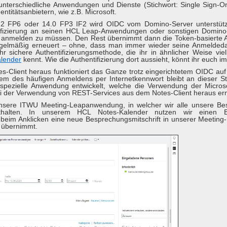
nterschiedliche Anwendungen und Dienste (Stichwort: Single Sign-On
ntitätsanbietern, wie z.B. Microsoft.
2 FP6 oder 14.0 FP3 IF2 wird OIDC vom Domino-Server unterstützt
ntifizierung an seinen HCL Leap-Anwendungen oder sonstigen Domino
 anmelden zu müssen. Den Rest übernimmt dann die Token-basierte A
regelmäßig erneuert – ohne, dass man immer wieder seine Anmelde
 sichere Authentifizierungsmethode, die ihr in ähnlicher Weise vie
lender
kennt. Wie die Authentifizierung dort aussieht, könnt ihr euch 
-Client heraus funktioniert das Ganze trotz eingerichtetem OIDC au
lem des häufigen Anmeldens per Internetkennwort bleibt an dieser St
spezielle Anwendung entwickelt, welche die Verwendung der Micros
bei der Verwendung von REST-Services aus dem Notes-Client heraus erm
unsere ITWU Meeting-Leapanwendung, in welcher wir alle unsere Bes
thalten. In unserem HCL Notes-Kalender nutzen wir einen Butt
beim Anklicken eine neue Besprechungsmitschrift in unserer Meeting-
 übernimmt.