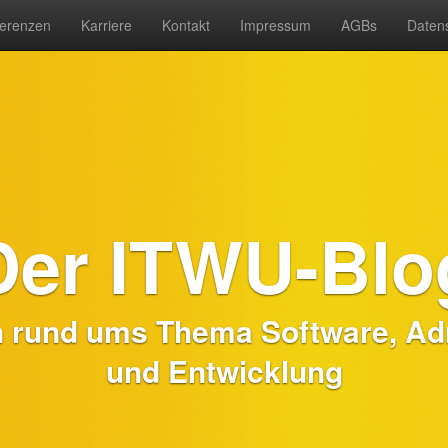
erenzen
Karriere
Kontakt
Impressum
AGBs
Daten
Der ITWU-Blo
n rund ums Thema Software, Adm
und Entwicklung