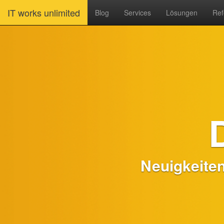
IT works unlimited
Blog
Services
Lösungen
Ref
Neuigkeite