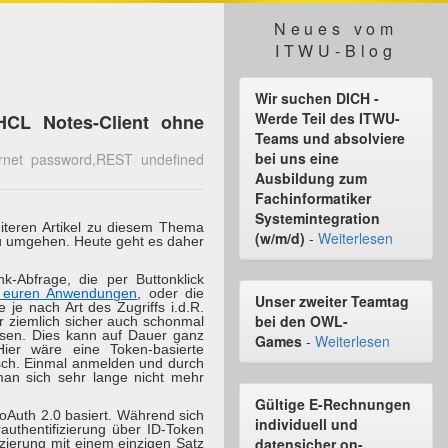
Neues vom
ITWU-Blog
Wir suchen DICH -
Werde Teil des ITWU-
HCL Notes-Client ohne
Teams und absolviere
bei uns eine
ternet password,REST undefined
Ausbildung zum
Fachinformatiker
Systemintegration
iteren Artikel zu diesem Thema
(w/m/d)
-
Weiterlesen
zu umgehen. Heute geht es daher
k-Abfrage, die per Buttonklick
us euren Anwendungen
, oder die
Unser zweiter Teamtag
 je nach Art des Zugriffs i.d.R.
bei den OWL-
hr ziemlich sicher auch schonmal
ssen. Dies kann auf Dauer ganz
Games
-
Weiterlesen
ier wäre eine Token-basierte
isch. Einmal anmelden und durch
 man sich sehr lange nicht mehr
Gültige E-Rechnungen
oAuth 2.0 basiert. Während sich
individuell und
authentifizierung über ID-Token
datensicher on-
zierung mit einem einzigen Satz